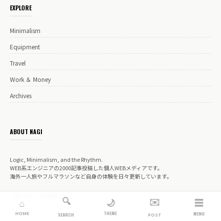
EXPLORE
Minimalism
Equipment
Travel
Work ＆ Money
Archives
ABOUT NAGI
Logic, Minimalism, and the Rhythm.
WEB系エンジニアの2000記事投稿した個人WEBメディアです。
海外一人旅やフルマラソンなど自身の体験を日々更新しています。
プロフィール詳細 →
🔍
✉️
☰
🌙
⌂
THEME
HOME
MENU
SEARCH
POST