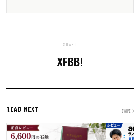
SHARE
X
FB
B!
READ NEXT
SWIPE