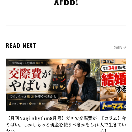
X
FB
B!
READ NEXT
SWIPE
【月刊Nagi Rhythm8月号】ガチで交際費が
【コラム】今年
やばい。しかしもっと現金を使うべきかもしれ
人で生きていく
ない
る】