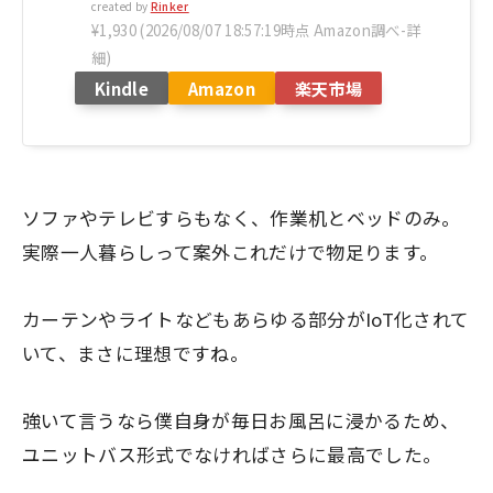
created by
Rinker
¥1,930
(2026/08/07 18:57:19時点 Amazon調べ-
詳
細)
Kindle
Amazon
楽天市場
ソファやテレビすらもなく、作業机とベッドのみ。
実際一人暮らしって案外これだけで物足ります。
カーテンやライトなどもあらゆる部分がIoT化されて
いて、まさに理想ですね。
強いて言うなら僕自身が毎日お風呂に浸かるため、
ユニットバス形式でなければさらに最高でした。