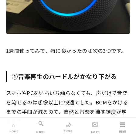
1週間使ってみて、特に良かったのは次の3つです。
①音楽再生のハードルがかなり下がる
スマホやPCをいちいち触らなくても、声だけで音楽
を流せるのは想像以上に快適でした。BGMをかける
までの手間が減るので、自然と音楽を流す頻度が増
えます。
🔍
✉️
☰
🌙
⌂
THEME
HOME
MENU
SEARCH
POST