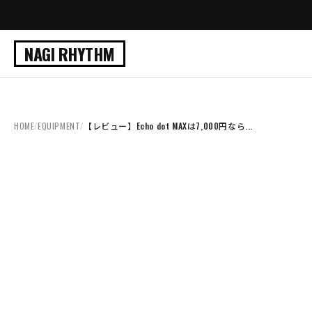
NAGI RHYTHM
HOME
/
EQUIPMENT
/
【レビュー】Echo dot MAXは7,000円なら...