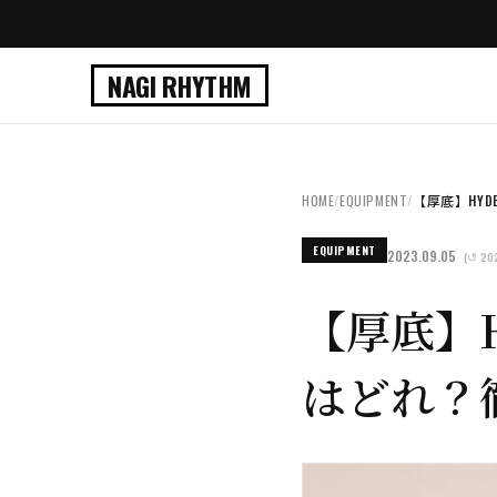
NAGI RHYTHM
HOME
/
EQUIPMENT
/
【厚底】HYD
EQUIPMENT
2023.09.05
(↺ 202
【厚底】
はどれ？