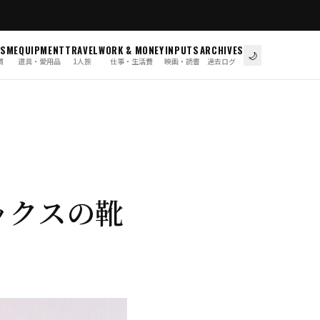
ISM
EQUIPMENT
TRAVEL
WORK & MONEY
INPUTS
ARCHIVES
🌙
慣
道具・愛用品
1人旅
仕事・生活費
映画・読書
過去ログ
ックスの靴