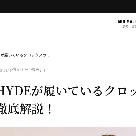
MINIMAL
思考・習
Eが履いているクロックスの...
⏱️ 約 3 分で読めます
6.02.16)
HYDEが履いているクロ
徹底解説！