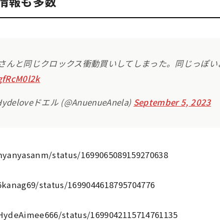
目撃情報も多数
Eさんと同じクロックス衝動買いしてしまった。同じっぽい
ggfRcM0l2k
 Hydeloveドエル (@AnuenueAnela)
September 5, 2023
/nyanyasanm/status/1699065089159270638
/6kanag69/status/1699044618795704776
/HydeAimee666/status/1699042115714761135