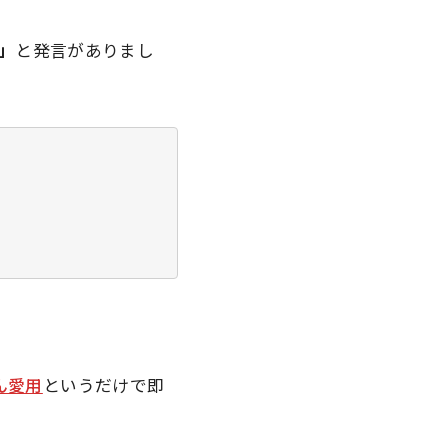
」
と発言がありまし
ん愛用
というだけで
即