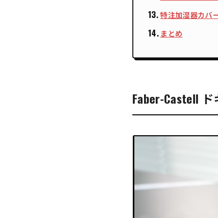
特注加湿器カバ
まとめ
Faber-Cast