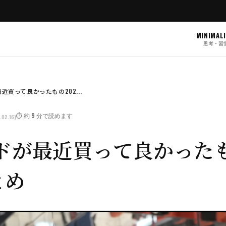
MINIMAL
思考・習
近買って良かったもの202...
⏱️ 約 9 分で読めます
.02.16)
ドが最近買って良かったも
とめ