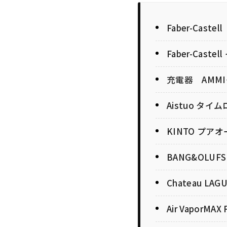
Faber-Cas
Faber-Castel
充電器 AMM
Aistuo タ
KINTO プア
BANG&OLU
Chateau L
Air VaporMAX F