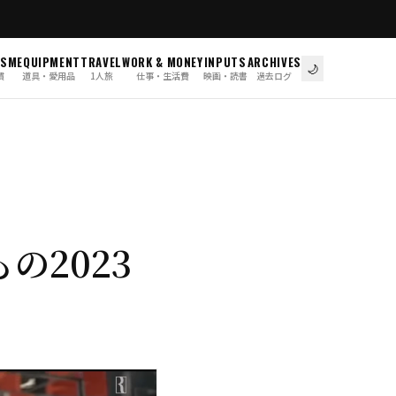
ISM
EQUIPMENT
TRAVEL
WORK & MONEY
INPUTS
ARCHIVES
🌙
慣
道具・愛用品
1人旅
仕事・生活費
映画・読書
過去ログ
の2023