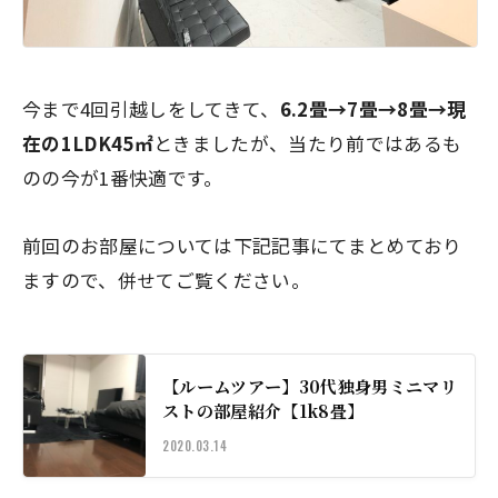
今まで4回引越しをしてきて、
6.2畳→7畳→8畳→現
在の1LDK45㎡
ときましたが、当たり前ではあるも
のの今が1番快適です。
前回のお部屋については下記記事にてまとめており
ますので、併せてご覧ください。
【ルームツアー】30代独身男ミニマリ
ストの部屋紹介【1k8畳】
2020.03.14