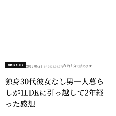
MINIMALISM
⏱️ 約 6 分で読めます
2023.05.28
(↺ 2023.09.07)
独身30代彼女なし男一人暮ら
しが1LDKに引っ越して2年経
った感想