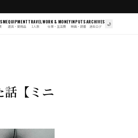
ISM
EQUIPMENT
TRAVEL
WORK & MONEY
INPUTS
ARCHIVES
🌙
慣
道具・愛用品
1人旅
仕事・生活費
映画・読書
過去ログ
た話【ミニ