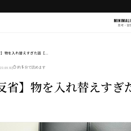
MINIMAL
思考・習
】物を入れ替えすぎた話【...
⏱️ 約 5 分で読めます
23.09.16)
反省】物を入れ替えすぎ
】