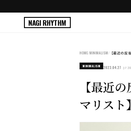
NAGI RHYTHM
HOME
/
MINIMALISM
/
【最近の反省
MINIMALISM
2023.04.27
(↺ 20
【最近の
マリスト