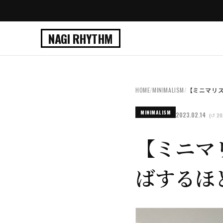
NAGI RHYTHM
HOME
/
MINIMALISM
/
【ミニマリス
MINIMALISM
2023.02.14
(↺ 20
【ミニマ
ばするほ