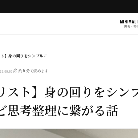
MINIMAL
思考・習
ト】身の回りをシンプルに...
⏱️ 約 5 分で読めます
23.09.03)
リスト】身の回りをシン
ど思考整理に繋がる話