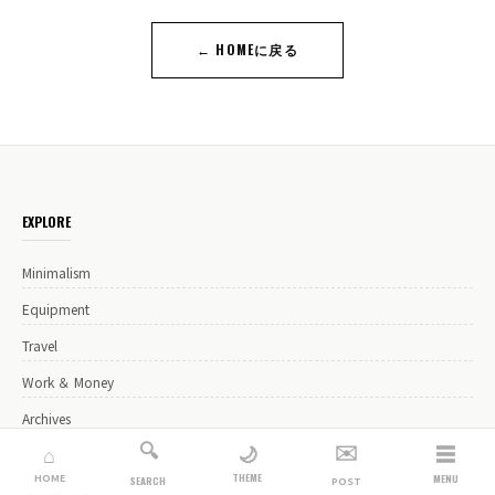
← HOMEに戻る
EXPLORE
Minimalism
Equipment
Travel
Work ＆ Money
Archives
🔍
✉️
☰
🌙
⌂
THEME
HOME
MENU
SEARCH
POST