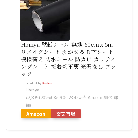
Homya 壁紙シール 無地 60cmｘ5m
リメイクシート 剥がせる DIYシート
模様替え 防水シール 防カビ カッティ
ングシート 接着剤不要 光沢なし ブラ
ック
created by
Rinker
Homya
¥2,899
(2026/08/09 00:23:45時点 Amazon調べ-
詳
細)
Amazon
楽天市場