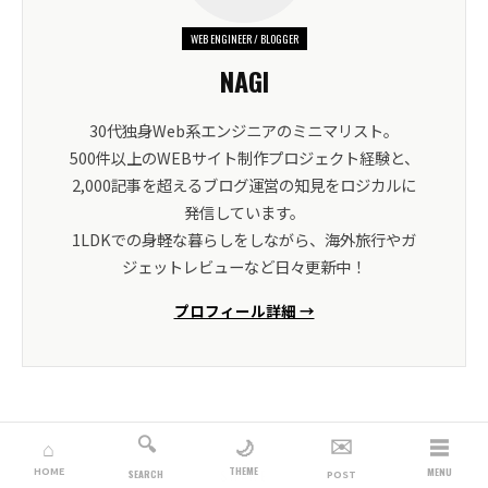
WEB ENGINEER / BLOGGER
NAGI
30代独身Web系エンジニアのミニマリスト。
500件以上のWEBサイト制作プロジェクト経験と、
2,000記事を超えるブログ運営の知見をロジカルに
発信しています。
1LDKでの身軽な暮らしをしながら、海外旅行やガ
ジェットレビューなど日々更新中！
プロフィール詳細 →
🔍
✉️
☰
🌙
⌂
THEME
HOME
MENU
SEARCH
SHARE
POST