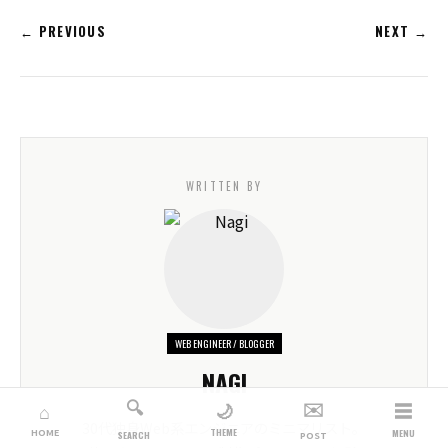
← PREVIOUS
NEXT →
WRITTEN BY
WEB ENGINEER / BLOGGER
NAGI
🔍
✉️
☰
🌙
⌂
30代独身Web系エンジニアのミニマリスト。
THEME
HOME
MENU
SEARCH
POST