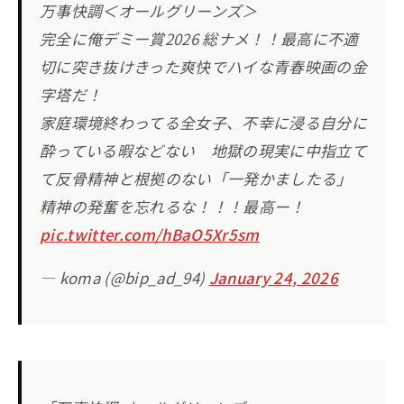
万事快調＜オールグリーンズ＞
完全に俺デミー賞2026 総ナメ！！最高に不適
切に突き抜けきった爽快でハイな青春映画の金
字塔だ！
家庭環境終わってる全女子、不幸に浸る自分に
酔っている暇などない 地獄の現実に中指立て
て反骨精神と根拠のない「一発かましたる」
精神の発奮を忘れるな！！！最高ー！
pic.twitter.com/hBaO5Xr5sm
— koma (@bip_ad_94)
January 24, 2026