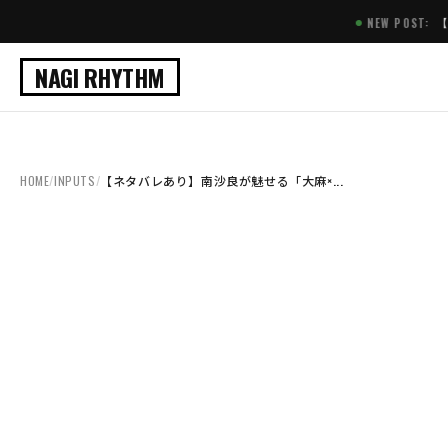
【2026.08.07】【肌
NEW POST:
NAGI RHYTHM
HOME
/
INPUTS
/
【ネタバレあり】南沙良が魅せる「大麻×...