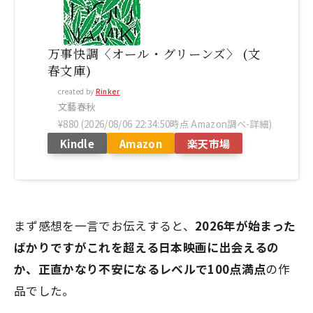
万事快調〈オール・グリーンズ〉 (文
春文庫)
created by
Rinker
文藝春秋
¥880
(2026/08/06 22:34:50時点 Amazon調べ-
詳細)
Kindle
Amazon
楽天市場
まず感想を一言でお伝えすると、
2026年が始まった
ばかりですがこれを超える日本映画に出会えるの
か、正直かなり不安になるレベルで100点満点
の作
品でした。