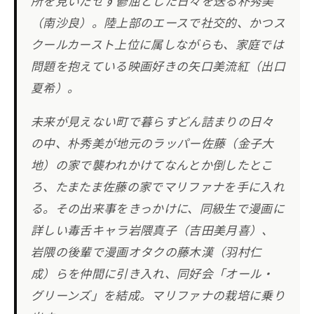
所を見いだせず鬱屈とした日々を送る朴秀美
（南沙良）。陸上部のエースで社交的、かつス
クールカースト上位に属しながらも、家庭では
問題を抱えている映画好きの矢口美流紅（出口
夏希）。
未来が見えない町で暮らすどん詰まりの日々
の中、朴秀美が地元のラッパー佐藤（金子大
地）の家で襲われかけてなんとか倒したとこ
ろ、たまたま佐藤の家でマリファナを手に入れ
る。その出来事をきっかけに、同級生で漫画に
詳しい毒舌キャラ岩隈真子（吉田美月喜）、
岩隈の後輩で漫画オタクの藤木漢（羽村仁
成）らを仲間に引き入れ、同好会「オール・
グリーンズ」を結成。マリファナの栽培に乗り