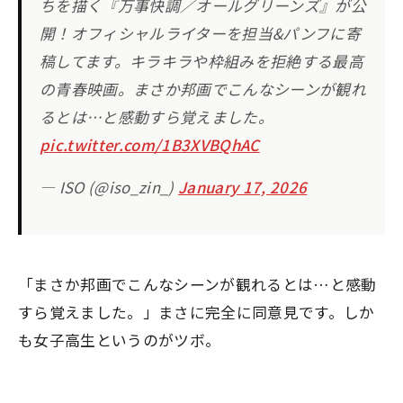
ちを描く『万事快調／オールグリーンズ』が公
開！オフィシャルライターを担当&パンフに寄
稿してます。キラキラや枠組みを拒絶する最高
の青春映画。まさか邦画でこんなシーンが観れ
るとは…と感動すら覚えました。
pic.twitter.com/1B3XVBQhAC
— ISO (@iso_zin_)
January 17, 2026
「まさか邦画でこんなシーンが観れるとは…と感動
すら覚えました。」まさに完全に同意見です。しか
も女子高生というのがツボ。