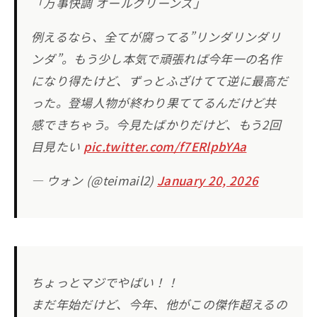
「万事快調 オールグリーンズ」
例えるなら、全てが腐ってる”リンダリンダリ
ンダ”。もう少し本気で頑張れば今年一の名作
になり得たけど、ずっとふざけてて逆に最高だ
った。登場人物が終わり果ててるんだけど共
感できちゃう。今見たばかりだけど、もう2回
目見たい
pic.twitter.com/f7ERlpbYAa
— ウォン (@teimail2)
January 20, 2026
ちょっとマジでやばい！！
まだ年始だけど、今年、他がこの傑作超えるの