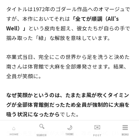
タイトルは1972年のゴダール作品へのオマージュで
すが、本作においてそれは
「全てが順調（All’s
Well）」
という皮肉を超え、彼女たちが自らの手で
掴み取った「緑」な解放を意味しています。
卒業式当日、完全にこの世界から足を洗うと決めた
南さんは体育館で大麻を全部爆発させます。結果、
全員が笑顔に。
なぜ笑顔かというのは、たまたま風が吹くタイミン
グが全部体育館側だったため全員が強制的に大麻を
吸う状況になったから
でした。
🔍
✉️
☰
🌙
⌂
生徒も先生も全員が大爆笑で、改めてTHC（ハイに
THEME
HOME
MENU
SEARCH
POST