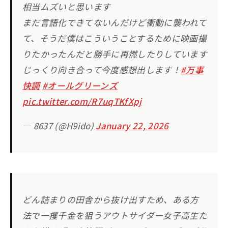
相当ムズいと思います
まだ言語化できてないんだけど衝動に襲われて
て、そうだ僕はこういうことするために映画撮
りたかったんだと勝手に再燃したりしています
じっくり向き合って今度感想出します！
#万事
快調
#オールグリーンズ
pic.twitter.com/R7uqTKfXpj
— 8637 (@H9ido)
January 22, 2026
どん詰まりの田舎から抜け出すため、ある方
法で一攫千金を狙うアウトサイダー女子高生た