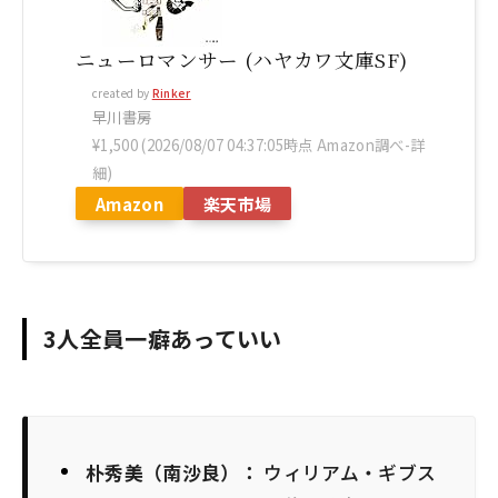
ニューロマンサー (ハヤカワ文庫SF)
created by
Rinker
早川書房
¥1,500
(2026/08/07 04:37:05時点 Amazon調べ-
詳
細)
Amazon
楽天市場
3人全員一癖あっていい
朴秀美（南沙良）：
ウィリアム・ギブス