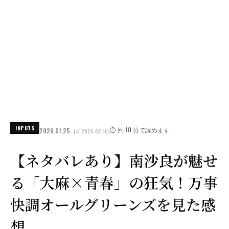
INPUTS
⏱️ 約 10 分で読めます
2026.01.25
(↺ 2026.02.16)
【ネタバレあり】南沙良が魅せ
る「大麻×青春」の狂気！万事
快調オールグリーンズを見た感
想