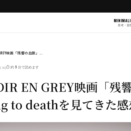
MINIMAL
思考・習
 GREY映画「残響の血脈」...
⏱️ 約 9 分で読めます
2.16)
IR EN GREY映画「
ing to deathを見てきた