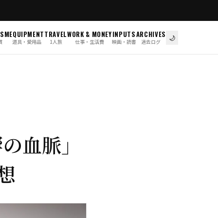
ISM
EQUIPMENT
TRAVEL
WORK & MONEY
INPUTS
ARCHIVES
🌙
慣
道具・愛用品
1人旅
仕事・生活費
映画・読書
過去ログ
残響の血脈」
感想