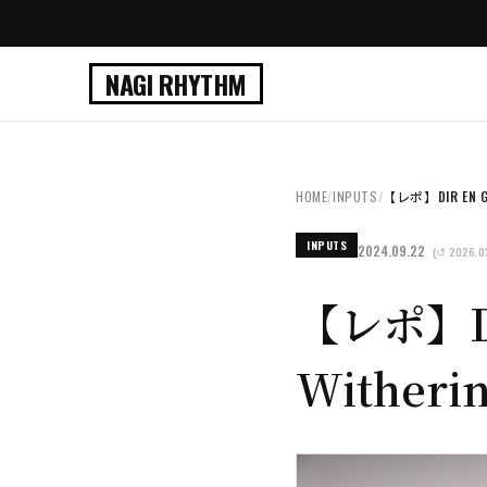
NAGI RHYTHM
HOME
/
INPUTS
/
【レポ】DIR EN
INPUTS
2024.09.22
(↺ 2026.0
【レポ】D
Wither