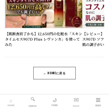
【肌断食終了かも】12,650円の化粧水「スキン
【レビュー】6,
タイムセス907D Plus レヴァンカ」を使って
ス907D ソフ
みた
肌の調子がいい
← HOMEに戻る
🔍
✉️
☰
🌙
⌂
THEME
HOME
MENU
SEARCH
POST