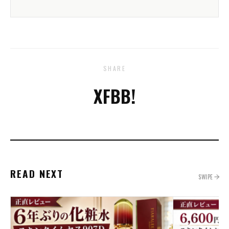
SHARE
X
FB
B!
READ NEXT
SWIPE