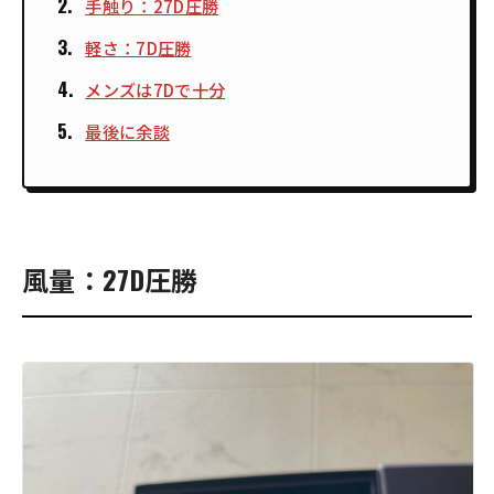
手触り：27D圧勝
軽さ：7D圧勝
メンズは7Dで十分
最後に余談
風量：27D圧勝