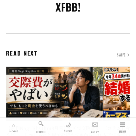
X
FB
B!
READ NEXT
SWIPE
🔍
✉️
☰
🌙
⌂
【月刊Nagi Rhythm8月号】ガチで交際費が
【コラム】今年
THEME
HOME
MENU
SEARCH
POST
やばい。しかしもっと現金を使うべきかもしれ
人で生きていく