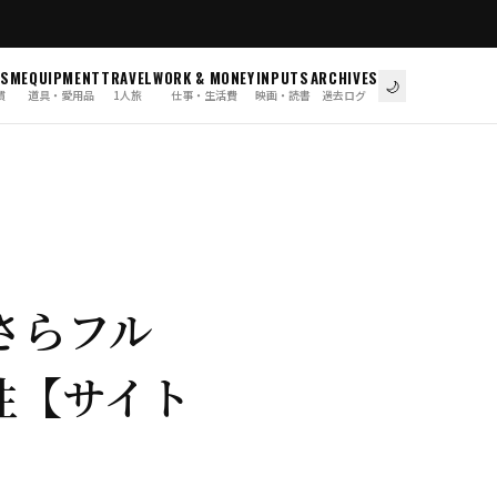
ISM
EQUIPMENT
TRAVEL
WORK & MONEY
INPUTS
ARCHIVES
🌙
慣
道具・愛用品
1人旅
仕事・生活費
映画・読書
過去ログ
まさらフル
性【サイト