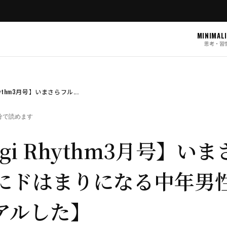
MINIMAL
思考・習
hythm3月号】いまさらフル...
7 分で読めます
gi Rhythm3月号】い
にドはまりになる中年男
アルした】