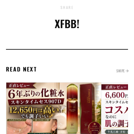
SHARE
X
FB
B!
READ NEXT
SWIPE