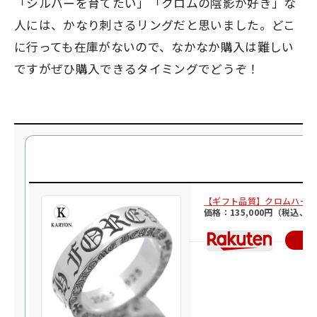
「シルバーを育てたい」「クロムの陰影が好き」な
人には、かなり刺さるリングだと思いました。どこ
に行っても在庫がないので、なかなか購入は難しい
ですがぜひ購入できるタイミングでどうぞ！
【ギフト品質】クロムハーツ リン
価格：135,000円（税込、
楽