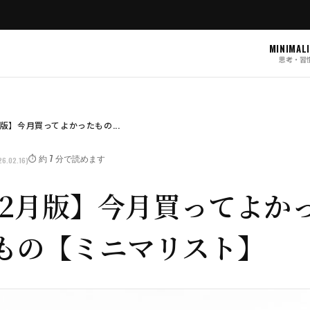
MINIMAL
思考・習
月版】今月買ってよかったもの...
⏱️ 約 7 分で読めます
6.02.16)
0年2月版】今月買ってよか
もの【ミニマリスト】