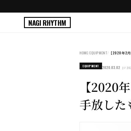
NAGI RHYTHM
HOME
/
EQUIPMENT
/
【2020年2
EQUIPMENT
2020.03.02
(↺ 202
【202
手放した