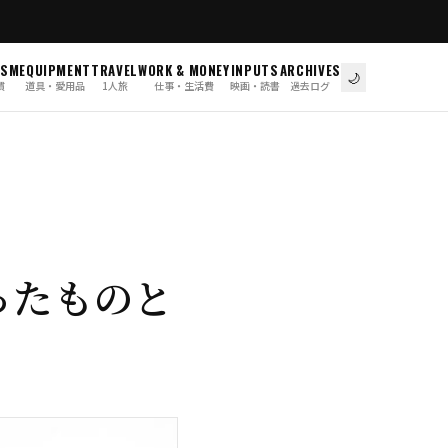
ISM
EQUIPMENT
TRAVEL
WORK & MONEY
INPUTS
ARCHIVES
🌙
慣
道具・愛用品
1人旅
仕事・生活費
映画・読書
過去ログ
ったものと