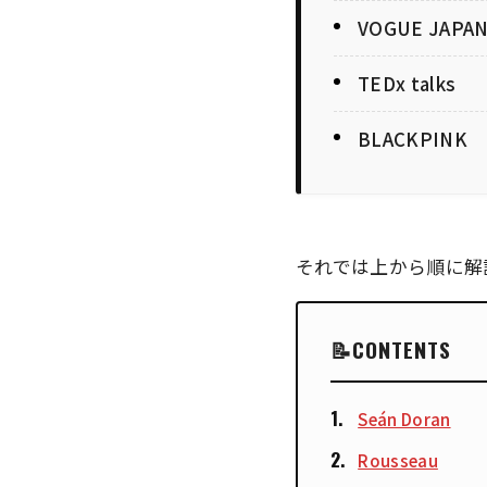
VOGUE JAPA
TEDx talks
BLACKPINK
それでは上から順に解
CONTENTS
Seán Doran
Rousseau