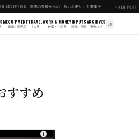
読者の皆様からの「熱いお便り」を募集中
ING:
【2026.0
NEW POST:
ISM
EQUIPMENT
TRAVEL
WORK & MONEY
INPUTS
ARCHIVES
🌙
慣
道具・愛用品
1人旅
仕事・生活費
映画・読書
過去ログ
eおすすめ