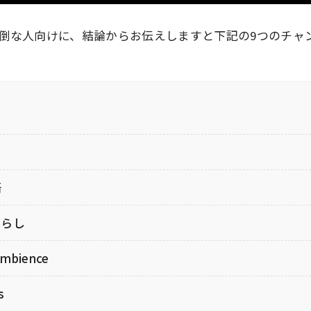
倒な人向けに、結論からお伝えしますと下記の9つのチャ
語
暮らし
Ambience
s