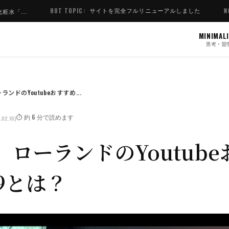
サイトを完全フルリニューアルしました
HOT TOPIC:
NOW ACCEPT
MINIMAL
思考・習
ンドのYoutubeおすすめ...
⏱️ 約 6 分で読めます
.02.16)
ローランドのYoutub
9とは？