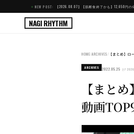
【2026.08.07】【肌断食終了かも】12,650円の化粧水「...
NEW POST:
NAGI RHYTHM
HOME
/
ARCHIVES
/
【まとめ】ローラ
ARCHIVES
2022.05.25
(↺ 2026
【まとめ】
動画TOP