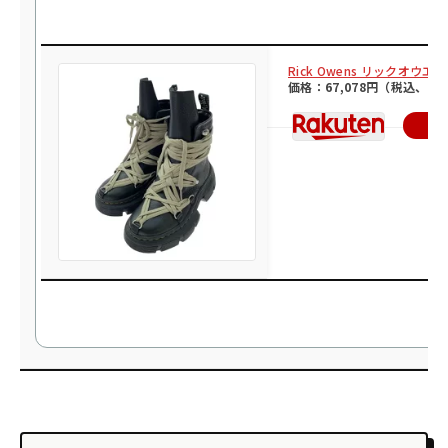
Rick Owens リックオウエ
価格：67,078円（税込、送
楽