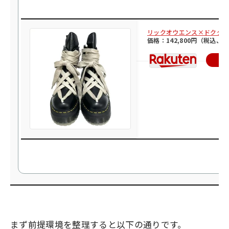
リックオウエンス×ドクターマーチン 
価格：142,800円（税込、
楽
まず前提環境を整理すると以下の通りです。