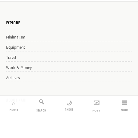
EXPLORE
Minimalism
Equipment
Travel
Work ＆ Money
Archives
ABOUT NAGI
🔍
✉️
☰
🌙
⌂
THEME
HOME
MENU
SEARCH
POST
Logic, Minimalism, and the Rhythm.
WEB系エンジニアの2000記事投稿した個人WEBメディアです。
海外一人旅やフルマラソンなど自身の体験を日々更新しています。