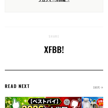
SHARE
X
FB
B!
READ NEXT
SWIPE