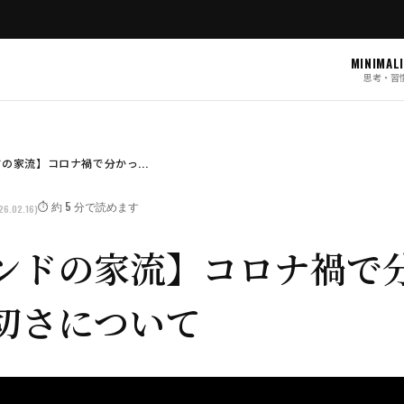
MINIMAL
思考・習
の家流】コロナ禍で分かっ...
⏱️ 約 5 分で読めます
26.02.16)
ンドの家流】コロナ禍で
切さについて