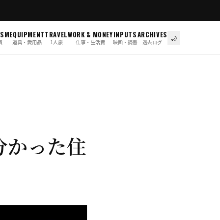
ISM
EQUIPMENT
TRAVEL
WORK & MONEY
INPUTS
ARCHIVES
🌙
慣
道具・愛用品
1人旅
仕事・生活費
映画・読書
過去ログ
分かった住