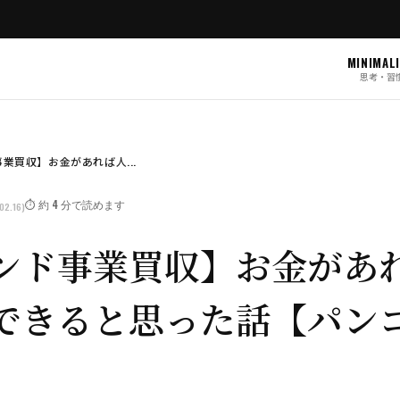
MINIMAL
思考・習
業買収】お金があれば人...
⏱️ 約 4 分で読めます
02.16)
ンド事業買収】お金があ
できると思った話【パン
】