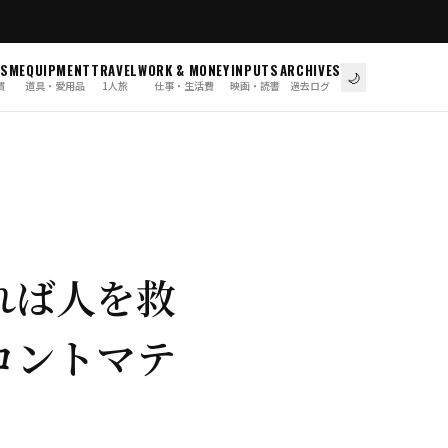
ISM
EQUIPMENT
TRAVEL
WORK & MONEY
INPUTS
ARCHIVES
🌙
慣
道具・愛用品
1人旅
仕事・生活費
映画・読書
過去ログ
れば人を救
コントマテ