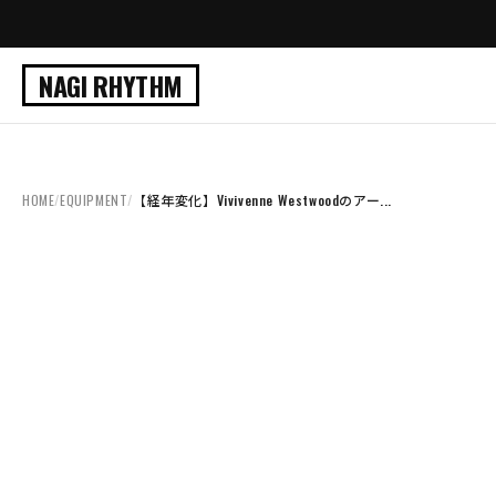
NAGI RHYTHM
HOME
/
EQUIPMENT
/
【経年変化】Vivivenne Westwoodのアー...