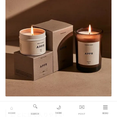
🔍
✉️
☰
🌙
⌂
1. とにかく入りやすい
THEME
HOME
MENU
SEARCH
POST