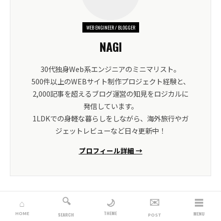
WEB ENGINEER / BLOGGER
NAGI
30代独身Web系エンジニアのミニマリスト。
500件以上のWEBサイト制作プロジェクト経験と、
2,000記事を超えるブログ運営の知見をロジカルに
発信しています。
1LDKでの身軽な暮らしをしながら、海外旅行やガ
ジェットレビューなど日々更新中！
プロフィール詳細 →
🔍
✉️
☰
🌙
⌂
THEME
HOME
MENU
SEARCH
POST