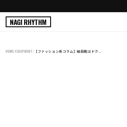
NAGI RHYTHM
HOME
/
EQUIPMENT
/
【ファッション系コラム】結局靴はドク...