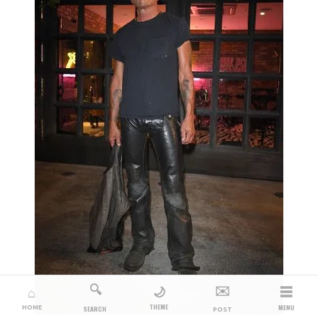
🔍
✉️
☰
🌙
⌂
THEME
HOME
MENU
SEARCH
POST