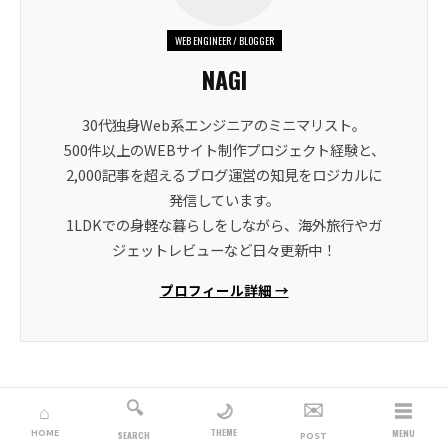
WEB ENGINEER / BLOGGER
NAGI
30代独身Web系エンジニアのミニマリスト。
500件以上のWEBサイト制作プロジェクト経験と、
2,000記事を超えるブログ運営の知見をロジカルに
発信しています。
1LDKでの身軽な暮らしをしながら、海外旅行やガ
ジェットレビューなど日々更新中！
プロフィール詳細 →
🔍
✉️
☰
🌙
⌂
THEME
HOME
MENU
SEARCH
POST
SHARE