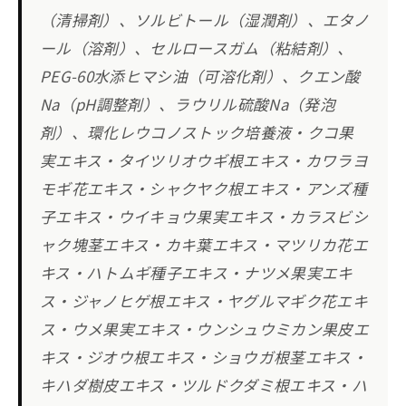
（清掃剤）、ソルビトール（湿潤剤）、エタノ
ール（溶剤）、セルロースガム（粘結剤）、
PEG-60水添ヒマシ油（可溶化剤）、クエン酸
Na（pH調整剤）、ラウリル硫酸Na（発泡
剤）、環化レウコノストック培養液・クコ果
実エキス・タイツリオウギ根エキス・カワラヨ
モギ花エキス・シャクヤク根エキス・アンズ種
子エキス・ウイキョウ果実エキス・カラスビシ
ャク塊茎エキス・カキ葉エキス・マツリカ花エ
キス・ハトムギ種子エキス・ナツメ果実エキ
ス・ジャノヒゲ根エキス・ヤグルマギク花エキ
ス・ウメ果実エキス・ウンシュウミカン果皮エ
キス・ジオウ根エキス・ショウガ根茎エキス・
キハダ樹皮エキス・ツルドクダミ根エキス・ハ