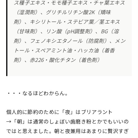
ス種子エキス・モモ種子エキス・チャ葉エキス
（湿潤剤）、グリチルリチン酸2K（矯味
剤）、キシリトール・ステビア葉／茎エキス
（甘味剤）、リン酸（pH調整剤）、BG（溶
剤）、フェノキシエタノール（防腐剤）、メン
トール・スペアミント油・ハッカ油（着香
剤）、赤226・酸化チタン（着色剤）
・・・なるほどわからん。
個人的に節約のために「夜」はブリアラント
→「朝」は通常のしょぼい歯磨き粉とかでもいいの
ではと思えました。朝と夜兼用はあまりに贅沢すぎ