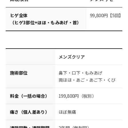
ヒゲ全体
99,800円【5回】
（ヒゲ3部位+ほほ・もみあげ・首）
メンズクリア
施術部位
鼻下・口下・もみあげ
両ほほ・あご・あご下・くび
料金（一括の場合）
199,800円（税別）
1
痛さ（個人差あり）
ほぼ無痛
通院回数・通院期間
2年間（無制限）