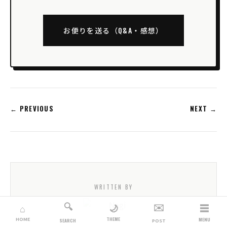
お便りを送る（Q&A・感想）
← PREVIOUS
NEXT →
WRITTEN BY
🔍
✉️
☰
🌙
⌂
THEME
HOME
MENU
SEARCH
POST