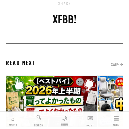
SHARE
X
FB
B!
READ NEXT
SWIPE
🔍
✉️
☰
🌙
⌂
THEME
HOME
MENU
SEARCH
POST