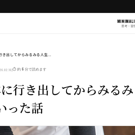
MINIMAL
思考・習
行き出してからみるみる人生...
⏱️ 約 6 分で読めます
26.02.16)
体に行き出してからみるみ
いった話