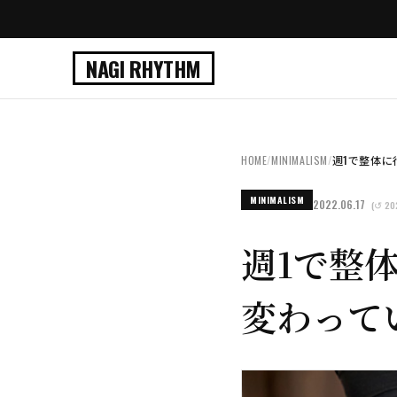
NAGI RHYTHM
HOME
/
MINIMALISM
/
週1で整体に
MINIMALISM
2022.06.17
(↺ 20
週1で整
変わって