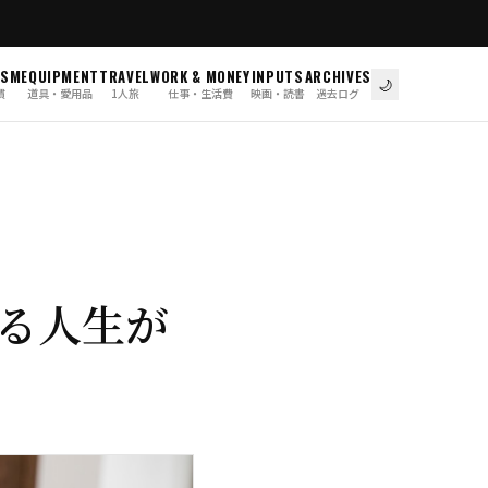
ISM
EQUIPMENT
TRAVEL
WORK & MONEY
INPUTS
ARCHIVES
🌙
慣
道具・愛用品
1人旅
仕事・生活費
映画・読書
過去ログ
る人生が