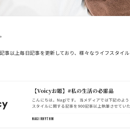
す。
00記事以上毎日記事を更新しており、様々なライフスタイ
【Voicyお題】#私の生活の必需品
こんにちは。Nagiです。 当メディアでは下記のよ
スタイルに関する記事を900記事以上執筆させてい
https://sib-official.com/11325 h…
NAGI RHYTHM