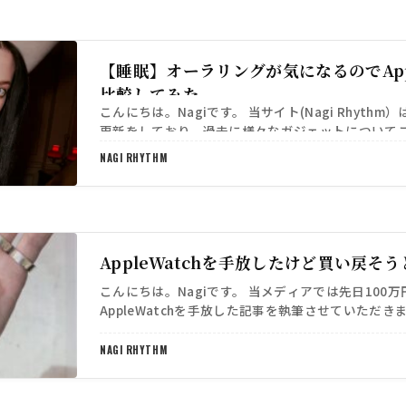
【睡眠】オーラリングが気になるのでAppl
比較してみた
こんにちは。Nagiです。 当サイト(Nagi Rhythm
更新をしており、過去に様々なガジェットについて
ました。 そんな本日はタイトル通り、オーラリン…
NAGI RHYTHM
AppleWatchを手放したけど買い戻そ
こんにちは。Nagiです。 当メディアでは先日100
AppleWatchを手放した記事を執筆させていただきました。
official.com/5664 h…
NAGI RHYTHM