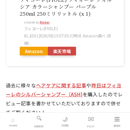
シア カラーシャンプー パープル
250ml 250ミリリットル (x 1)
created by
Rinker
フィヨーレ(FIOLE)
¥1,630
(2026/08/10 07:05:33時点 Amazon調べ-
詳
細)
Amazon
楽天市場
過去に様々な
ヘアケアに関する記事
や
昨日はフィヨ
ーレのシルバーシャンプー（ASH)
を購入したのでレ
ビュー記事を書かせていただいておりますので併せ
てご覧ください！
🔍
✉️
☰
🌙
⌂
THEME
HOME
MENU
SEARCH
POST