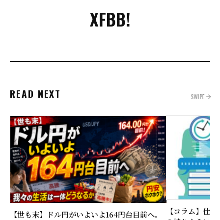
X
FB
B!
READ NEXT
SWIPE
【コラム】仕事
【世も末】ドル円がいよいよ164円台目前へ。