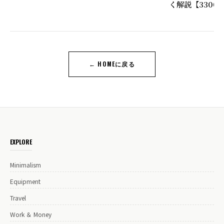
く解説【3300
← HOMEに戻る
EXPLORE
Minimalism
Equipment
Travel
Work ＆ Money