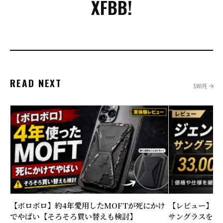
X
FB
B!
READ NEXT
SWIPE
【ボロボロ】約4年愛用したMOFTが死にかけ
【レビュー】大
でやばい【そろそろ買い替えも検討】
サングラスを購