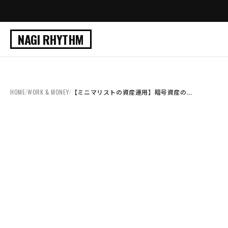
NAGI RHYTHM
HOME
/
WORK & MONEY
/
【ミニマリストの資産運用】暗号資産の...