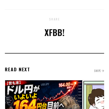
SHARE
X
FB
B!
READ NEXT
SWIPE