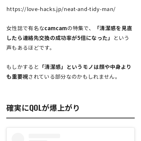
https://love-hacks.jp/neat-and-tidy-man/
女性誌で有名な
camcam
の特集で、
「清潔感を見直
したら連絡先交換の成功率が
5倍
になった」
という
声もあるほどです。
もしかすると
「清潔感」というモノは
顔や中身より
も重要視
されている部分なのかもしれません。
確実にQOLが爆上がり