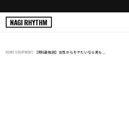
NAGI RHYTHM
HOME
/
EQUIPMENT
/
【RBL最強説】女性からモテたいなら男も...