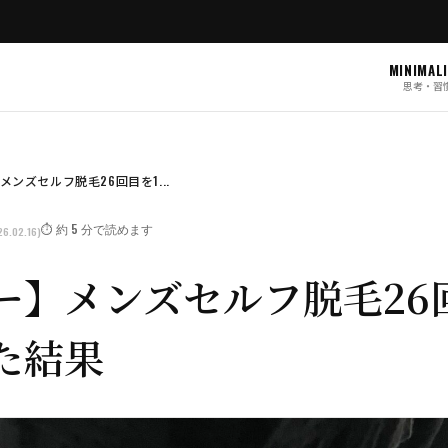
MINIMAL
思考・習
ンズセルフ脱毛26回目を1...
⏱️ 約 5 分で読めます
6.02.16)
ー】メンズセルフ脱毛26
た結果