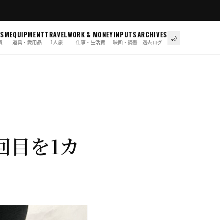
ISM
EQUIPMENT
TRAVEL
WORK & MONEY
INPUTS
ARCHIVES
🌙
慣
道具・愛用品
1人旅
仕事・生活費
映画・読書
過去ログ
回目を1カ