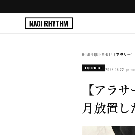
NAGI RHYTHM
HOME
/
EQUIPMENT
/
【アラサー】メ
EQUIPMENT
2023.05.22
(↺ 202
【アラサ
月放置し