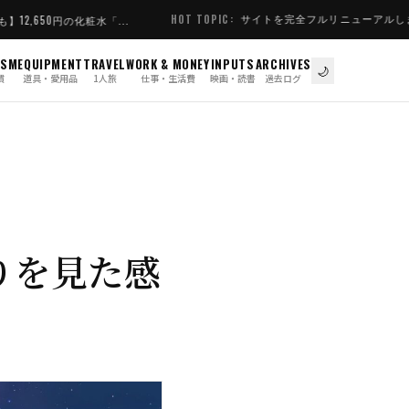
サイトを完全フルリニューアルしました
HOT TOPIC:
NOW A
...
ISM
EQUIPMENT
TRAVEL
WORK & MONEY
INPUTS
ARCHIVES
🌙
慣
道具・愛用品
1人旅
仕事・生活費
映画・読書
過去ログ
りを見た感