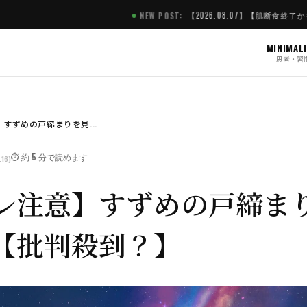
【2026.08.07】【肌断食終了かも】12,650円の化粧水「
NEW POST:
MINIMAL
思考・習
すずめの戸締まりを見...
⏱️ 約 5 分で読めます
.16)
レ注意】すずめの戸締ま
【批判殺到？】