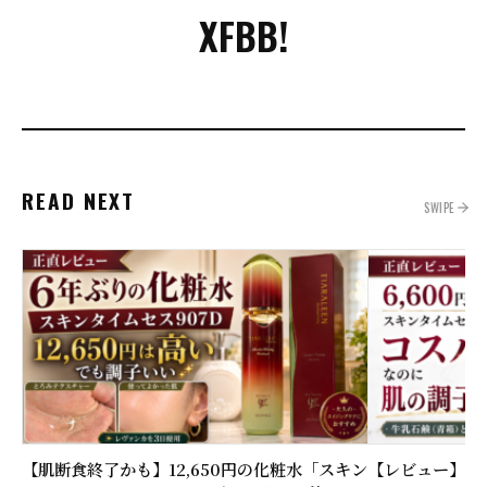
X
FB
B!
READ NEXT
SWIPE
【肌断食終了かも】12,650円の化粧水「スキン
【レビュー】6,