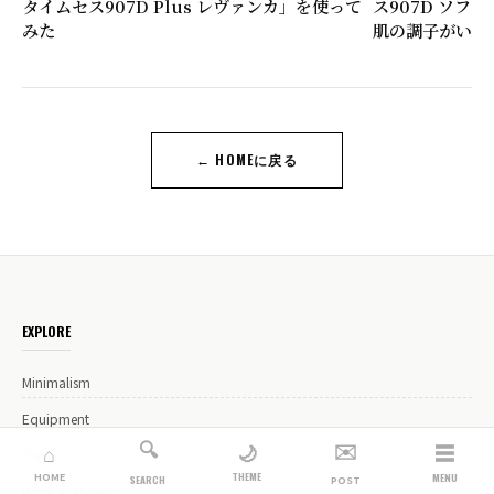
タイムセス907D Plus レヴァンカ」を使って
ス907D ソフ
みた
肌の調子がいい
← HOMEに戻る
EXPLORE
Minimalism
Equipment
🔍
✉️
☰
🌙
⌂
Travel
THEME
HOME
MENU
SEARCH
POST
Work ＆ Money