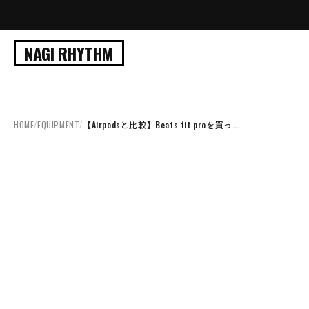
NAGI RHYTHM
HOME
/
EQUIPMENT
/
【Airpodsと比較】Beats fit proを買っ...