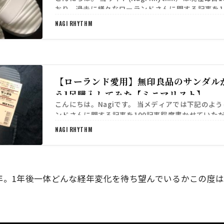
おり、過去に様々なローランドさんに関する記事を1
ただきました。 https://sib-offi…
NAGI RHYTHM
【ローランド愛用】無印良品のサンダル
う1足購入してみた【ミニマリスト】
こんにちは。Nagiです。 当メディアでは下記のよ
ンドさんに関する記事を100記事程度書かせていた
https://sib-official.com/category…
NAGI RHYTHM
年。
1年後一体どんな経年変化を待ち望んでいるかこの度