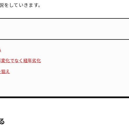
説をしていきます。
る
年変化でなく経年劣化
を狙え
る