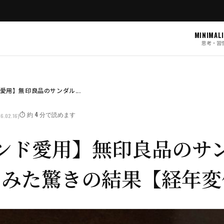
MINIMAL
思考・習
愛用】無印良品のサンダル...
⏱️ 約 4 分で読めます
6.02.16)
ンド愛用】無印良品のサ
てみた驚きの結果【経年変