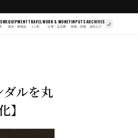
ISM
EQUIPMENT
TRAVEL
WORK & MONEY
INPUTS
ARCHIVES
🌙
慣
道具・愛用品
1人旅
仕事・生活費
映画・読書
過去ログ
ンダルを丸
化】