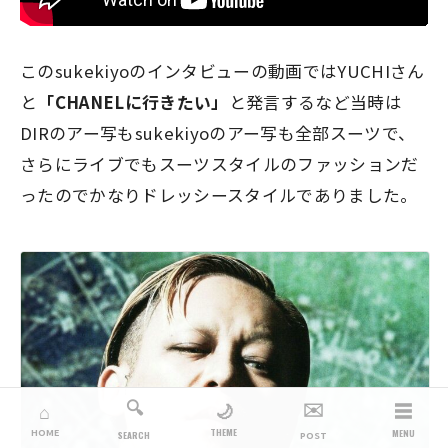
このsukekiyoのインタビューの動画ではYUCHIさん
と
「CHANELに行きたい」
と発言するなど当時は
DIRのアー写もsukekiyoのアー写も全部スーツで、
さらにライブでもスーツスタイルのファッションだ
ったのでかなりドレッシースタイルでありました。
🔍
✉️
☰
🌙
⌂
THEME
HOME
MENU
SEARCH
POST