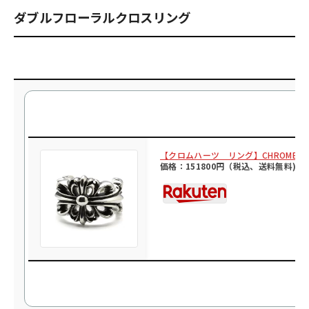
ダブルフローラルクロスリング
【クロムハーツ リング】CHROME HEART
価格：151800円（税込、送料無料)
(2