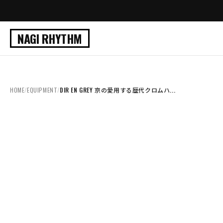
【2026
NEW POST:
NAGI RHYTHM
HOME
/
EQUIPMENT
/
DIR EN GREY 京の愛用する歴代クロムハ...