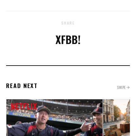
SHARE
X
FB
B!
READ NEXT
SWIPE