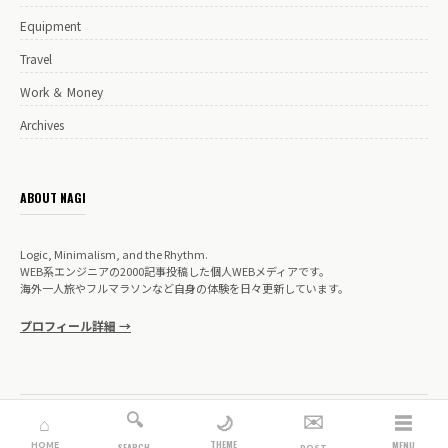
Equipment
Travel
Work ＆ Money
Archives
ABOUT NAGI
Logic, Minimalism, and the Rhythm.
WEB系エンジニアの2000記事投稿した個人WEBメディアです。
海外一人旅やフルマラソンなど自身の体験を日々更新しています。
プロフィール詳細 →
🔍
✉️
☰
🌙
⌂
© 2019-2026 NAGI RHYTHM.
THEME
HOME
MENU
SEARCH
POST