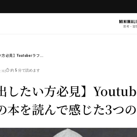
MINIMAL
思考・習
見】Youtuberラフ...
⏱️ 約 5 分で読めます
.16)
したい方必見】Youtub
の本を読んで感じた3つ