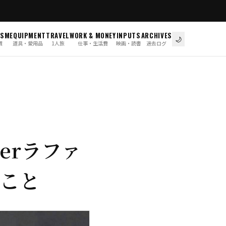
ISM
EQUIPMENT
TRAVEL
WORK & MONEY
INPUTS
ARCHIVES
🌙
慣
道具・愛用品
1人旅
仕事・生活費
映画・読書
過去ログ
erラファ
のこと