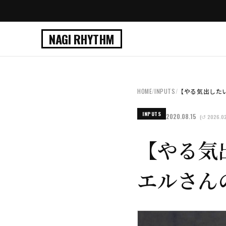
NAGI RHYTHM
HOME
/
INPUTS
/
【やる気出したい方必
INPUTS
2020.08.15
(↺ 2026.02
【やる気出
エルさん