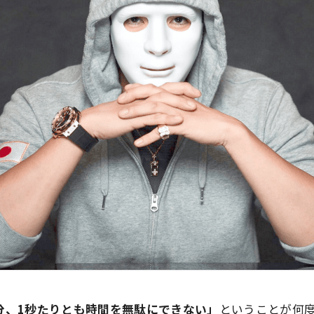
分、1秒たりとも時間を無駄にできない」
ということが
何