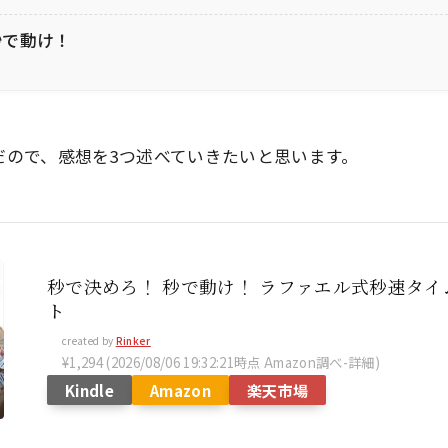
秒で動け！
だので、感想を3つ述べていきたいと思います。
秒で決めろ！ 秒で動け！ ラファエル式秒速タ
ト
created by
Rinker
¥1,294
(2026/08/06 19:32:21時点 Amazon調べ-
詳細)
Kindle
Amazon
楽天市場