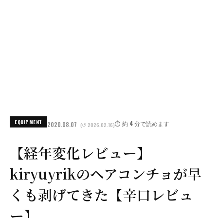
EQUIPMENT
⏱️ 約 4 分で読めます
2020.08.07
(↺ 2026.02.16)
【経年変化レビュー】
kiryuyrikのヘアコンチョが早
くも剥げてきた【辛口レビュ
ー】