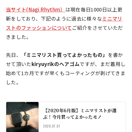
当サイト(Nagi Rhythm）
は現在毎日1000日以上更
新をしており、下記のように過去に様々な
ミニマリ
ストのファッションについて
ご紹介をさせていただ
きました。
先日、
「ミニマリスト買ってよかったもの」
を書か
せて頂いた
kiryuyrikのヘアゴム
ですが、まだ
着用し
始めて1カ月
ですが早くもコーティングが剥げてきま
した。
【2020年6月版】ミニマリストが選
ぶ！今月買ってよかったモノ
2020.07.01