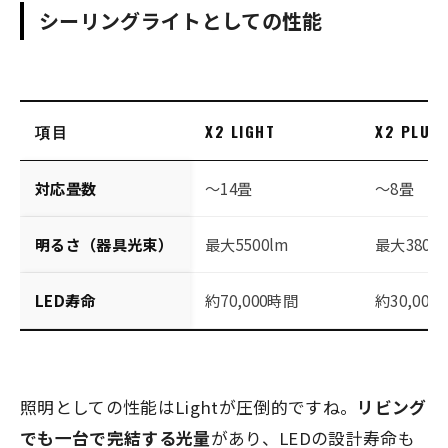
シーリングライトとしての性能
項目
X2 LIGHT
X2 PLUS
対応畳数
～14畳
～8畳
明るさ（器具光束）
最大5500lm
最大3800
LED寿命
約70,000時間
約30,000
照明としての性能はLightが圧倒的ですね。
リビング
でも一台で完結する光量
があり、LEDの設計寿命も