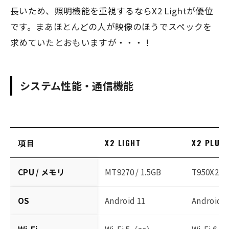
長いため、照明機能を重視するならX2 Lightが優位
です。まあほとんどの人が映像のほうでスペックを
求めていたとおもいますが・・・！
システム性能・通信機能
項目
X2 LIGHT
X2 PLUS
CPU / メモリ
MT9270 / 1.5GB
T950X2 / 
OS
Android 11
Android 9
Wi-Fi
Wi-Fi 5（ac）
Wi-Fi 6