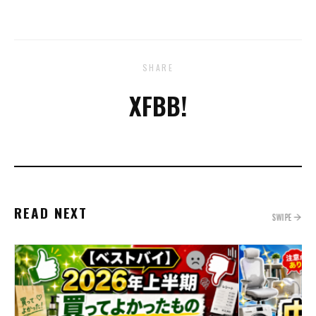
SHARE
X
FB
B!
READ NEXT
SWIPE