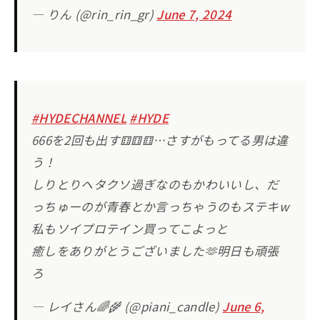
— りん (@rin_rin_gr)
June 7, 2024
#HYDECHANNEL
#HYDE
666を2回も出す⚅⚅⚅…さすがもってる男は違
う！
しりとりヘタクソ過ぎなのもかわいいし、だ
っちゅーのが青春とか言っちゃうのもステキw
私もソイプロテイン買ってこよっと
癒しをありがとうございました🫶明日も頑張
ろ
— レイさん🌈🌾 (@piani_candle)
June 6,