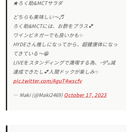
★ろく助&MCTサラダ
どちらも美味しい〜♬
ろく助&MCTには、お酢をプラス💕
ワインビネガーでも良いかも✨
HYDEさん推しになってから、超健康体になっ
てきている〜😁
LIVEをスタンディングで満喫する為、−9㌔減
達成できたし💕人間ドックが楽しみ✨
pic.twitter.com/AguT4wscfv
— Maki (@Maki2469)
October 17, 2023