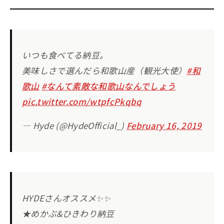
いつも食べてる納豆。
美味しさで選んだら和歌山産（観光大使）
#和
歌山
#なんて素敵な和歌山なんでしょう
pic.twitter.com/wtpfcPkqbq
— Hyde (@HydeOfficial_)
February 16, 2019
HYDEさんオススメ✨✨
★めかぶ&ひきわり納豆