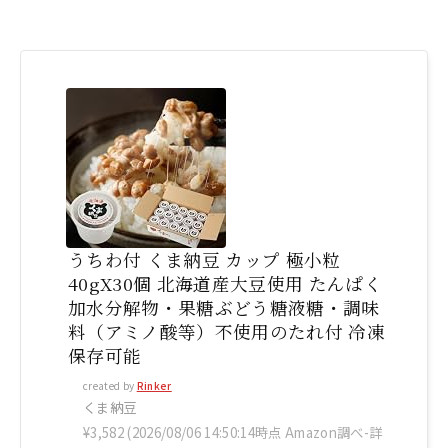
うちわ付 くま納豆 カップ 極小粒
40gX30個 北海道産大豆使用 たんぱく
加水分解物・果糖ぶどう糖液糖・調味
料（アミノ酸等）不使用のたれ付 冷凍
保存可能
created by
Rinker
くま納豆
¥3,582
(2026/08/06 14:50:14時点 Amazon調べ-
詳