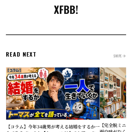
X
FB
B!
READ NEXT
SWIPE
【完全脱ミニマ
【コラム】今年34歳男が考える結婚をするか一
面白味がなくな